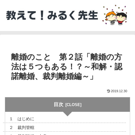
離婚のこと 第２話「離婚の方
法は５つもある！？～和解・認
諾離婚、裁判離婚編～」
2019.12.30
目次
１ はじめに
２ 裁判管轄