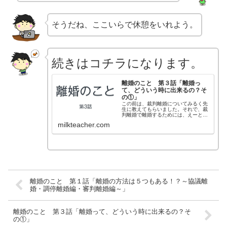
そうだね、ここいらで休憩をいれよう。
続きはコチラになります。
離婚のこと 第３話「離婚っ
て、どういう時に出来るの？そ
の①」
この前は、裁判離婚についてみるく先
生に教えてもらいました。それで、裁
判離婚で離婚するためには、えーと、
確か、次のどれかが認められないとダ
milkteacher.com
メなんだったかな。民法７７０条１項
１号 不貞行為２号 悪意の遺棄３
号 ３年以上の生死不明４号 回復の
見込...
離婚のこと 第１話「離婚の方法は５つもある！？～協議離
婚・調停離婚編・審判離婚編～」
離婚のこと 第３話「離婚って、どういう時に出来るの？そ
の①」