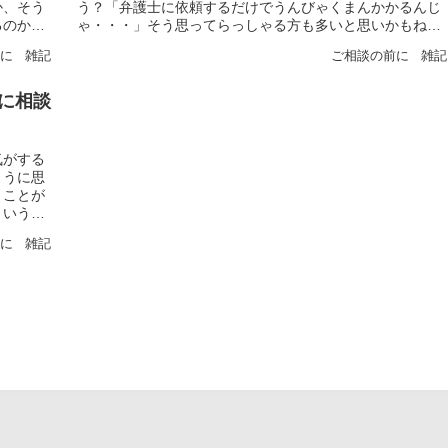
か、そう
う？「弁護士に依頼するだけでうんびゃくまんかかるんじ
るのか
ゃ・・・」そう思ってらっしゃる方も多いと思いかもね。
まあ、確かに、弁護士費用は安くは...
前に
雑記
ご相談の前に
雑記
に相談
気がする
ように思
うことが
という印
前に
雑記