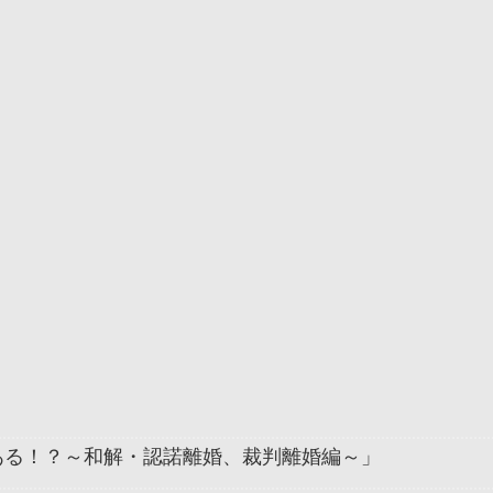
ある！？～和解・認諾離婚、裁判離婚編～」