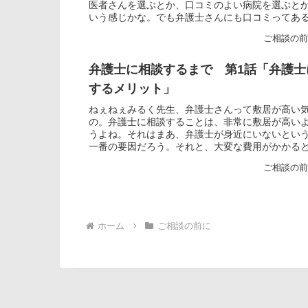
医者さんを選ぶとか、口コミのよい病院を選ぶと
いう感じかな。でも弁護士さんにも口コミってあ
な。弁護士も、基本的には医者と同じ...
ご相談の
弁護士に相談するまで 第1話「弁護士
するメリット」
ねぇねぇみるく先生、弁護士さんって敷居が高い
の。弁護士に相談することは、非常に敷居が高い
うよね。それはまあ、弁護士が身近にいないとい
一番の要因だろう。それと、大変な費用がかかる
象もあるだろうね。病院のような保...
ご相談の
ホーム
ご相談の前に