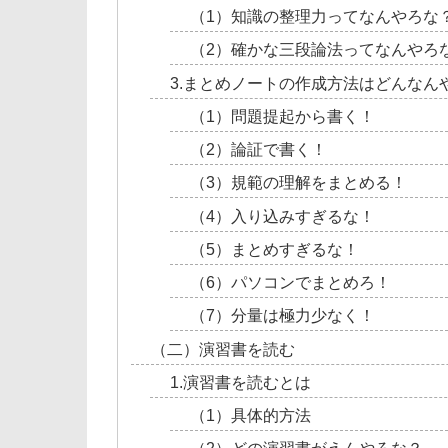
（1）知識の整理力ってなんやろな
（2）確かな三段論法ってなんやろ
3.まとめノートの作成方法はどんなん
（1）問題提起から書く！
（2）論証で書く！
（3）規範の理解をまとめる！
（4）入り込みすぎるな！
（5）まとめすぎるな！
（6）パソコンでまとめろ！
（7）分量は極力少なく！
（二）演習書を読む
1.演習書を読むとは
（1）具体的方法