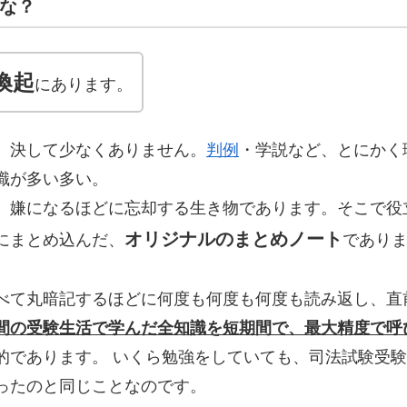
な？
喚起
にあります。
、決して少なくありません。
判例
・学説など、とにかく
識が多い多い。
、嫌になるほどに忘却する生き物であります。そこで役
オリジナルのまとめノート
にまとめ込んだ、
であり
べて丸暗記するほどに何度も何度も何度も読み返し、直
間の受験生活で学んだ全知識を短期間で、最大精度で呼
的であります。 いくら勉強をしていても、司法試験受
ったのと同じことなのです。